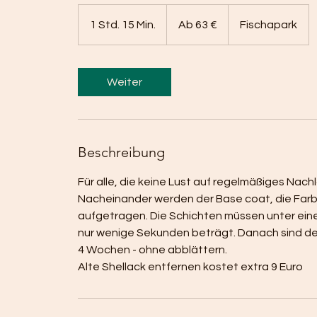
Ab
63
1 Std. 15 Min.
1
Ab 63 €
Fischapark
Euro
S
t
d
Weiter
1
5
M
i
Beschreibung
n
.
Für alle, die keine Lust auf regelmäßiges Nach
Nacheinander werden der Base coat, die Farb
aufgetragen. Die Schichten müssen unter ein
nur wenige Sekunden beträgt. Danach sind dei
4 Wochen - ohne abblättern.
Alte Shellack entfernen kostet extra 9 Euro