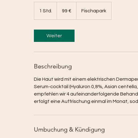
99
Euro
1 Std.
1
99 €
Fischapark
S
t
d
Weiter
Beschreibung
Die Haut wird mit einem elektrischen Dermapen
Serum-cocktail (Hyaluron 0,8%, Asian centella, 
empfehlen wir 4 aufeinanderfolgende Behand
erfolgt eine Auffrischung einmal im Monat, sod
Umbuchung & Kündigung