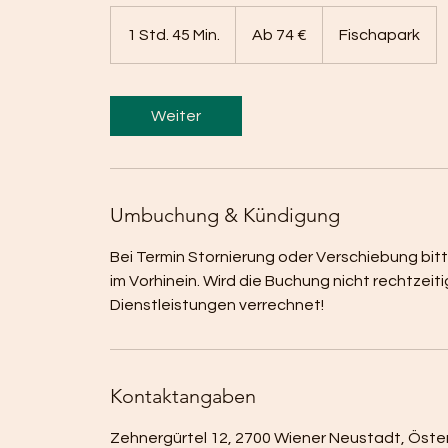
Ab
74
1 Std. 45 Min.
1
Ab 74 €
Fischapark
Euro
S
t
d
Weiter
4
5
M
i
Umbuchung & Kündigung
n
.
Bei Termin Stornierung oder Verschiebung bi
im Vorhinein. Wird die Buchung nicht rechtz
Dienstleistungen verrechnet!
Kontaktangaben
Zehnergürtel 12, 2700 Wiener Neustadt, Öste