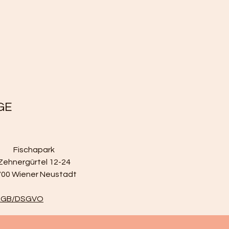
GE
Fischapark
Zehnergürtel 12-24
700 Wiener Neustadt
GB/DSGVO