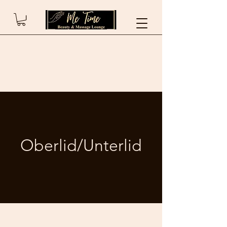
info@metimebeauty.at
Oberlid/Unterlid