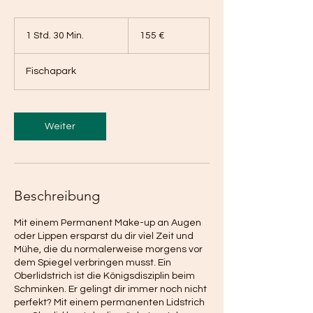
155
Euro
1 Std. 30 Min.
1
155 €
S
t
Fischapark
d
3
0
M
Weiter
i
n
.
Beschreibung
Mit einem Permanent Make-up an Augen
oder Lippen ersparst du dir viel Zeit und
Mühe, die du normalerweise morgens vor
dem Spiegel verbringen musst. Ein
Oberlidstrich ist die Königsdisziplin beim
Schminken. Er gelingt dir immer noch nicht
perfekt? Mit einem permanenten Lidstrich