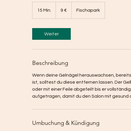
9
Euro
15 Min.
1
9 €
Fischapark
5
M
i
Weiter
n
.
Beschreibung
Wenn deine Gelnägel herauswachsen, bereits 
ist, solltest du diese entfernen lassen. Der G
oder mit einer Feile abgefeilt bis er vollständi
aufgetragen, damit du den Salon mit gesund 
Umbuchung & Kündigung