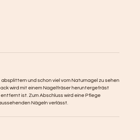
absplittern und schon viel vom Naturnagel zu sehen
ellack wird mit einem Nagelfräser heruntergefräst
g entfernt ist. Zum Abschluss wird eine Pflege
aussehenden Nägeln verlässt.